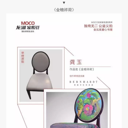
▼
《金蟾祥荷》